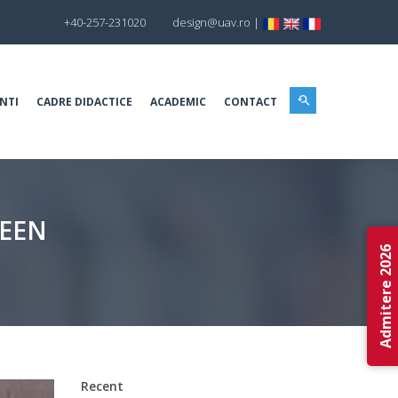
+40-257-231020
design@uav.ro
|
NTI
CADRE DIDACTICE
ACADEMIC
CONTACT
WEEN
Admitere 2026
Recent