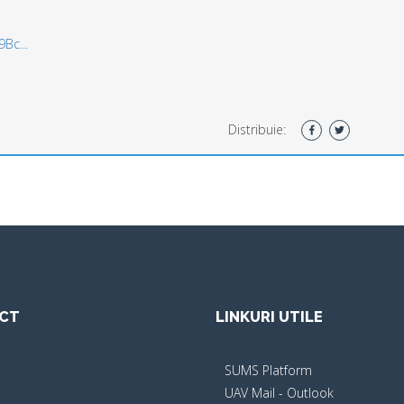
Bc...
Distribuie:
CT
LINKURI UTILE
SUMS Platform
UAV Mail - Outlook