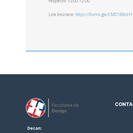
respectiv 10:00-12:00.
Link înscriere:
https://forms.gle/CMD1B8sH19
CONTA
Decan: