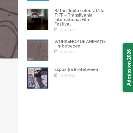
Bătrîn Rujița selectată la
TIFF – Transilvania
International Film
Festival
20.07.2026
WORKSHOP DE ANIMAȚIE
| in-between
Admission 2026
20.05.2026
Expoziţia In-Between
09.05.2026