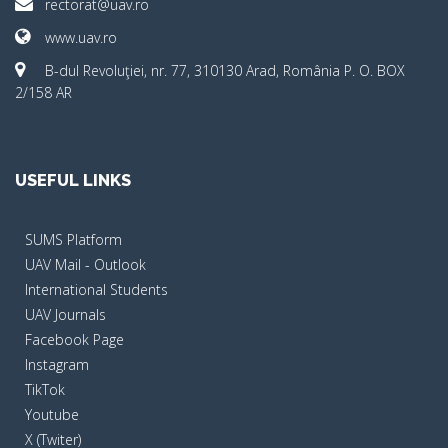
rectorat@uav.ro
www.uav.ro
B-dul Revoluţiei, nr. 77, 310130 Arad, România P. O. BOX
2/158 AR
USEFUL LINKS
SUMS Platform
UAV Mail - Outlook
International Students
UAV Journals
Facebook Page
Instagram
TikTok
Youtube
X (Twiter)