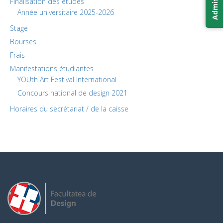
Finalisation des études
Année universitaire 2025-2026
Stage
Bourses
Frais
Manifestations étudiantes
YOUth Art Festival International
Concours national de design 2021
Horaires du secrétariat / de la caisse